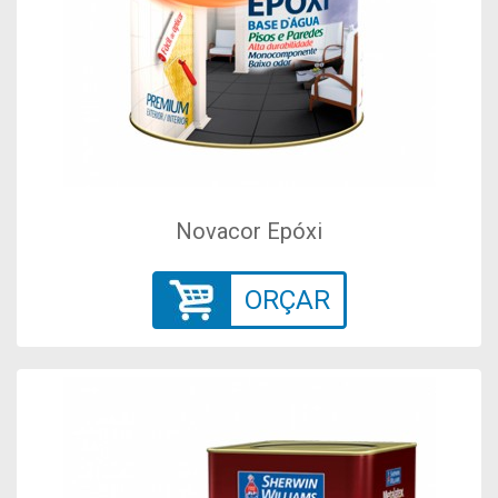
Novacor Epóxi
ORÇAR