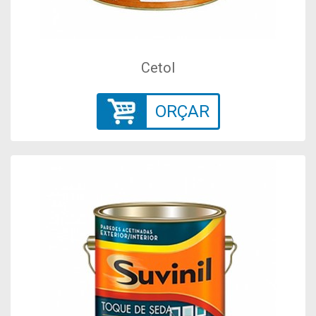
Cetol
ORÇAR